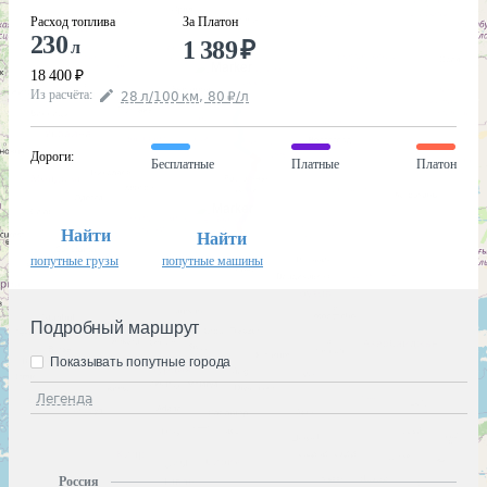
Расход топлива
За Платон
230
1 389
₽
л
18 400
₽
Из расчёта
:
28
л
/100
км
,
80
₽
/
л
Дороги
:
Бесплатные
Платные
Платон
Найти
Найти
попутные грузы
попутные машины
Подробный маршрут
Показывать попутные города
Легенда
Россия