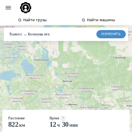
Найти грузы
Найти машины
→
ИЗМЕНИТЬ
Туапсе г.
Белолуцк
пгт.
Расстояние
Время
822
12
30
км
ч
мин