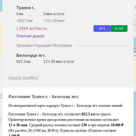
Туапсе г.
0 км
0 мин в пути
+
822.3 км
+
12 ч 30 мин
1 389 ₽ за Платон
М-4
А-147
Платная дорога
Луганская Народная Республика
Белолуцк пгт.
822.3 км
12 ч 30 мин в пути
Нашли ошибку?
Расстояние Туапсе г. - Белолуцк пгт.
На интерактивной карте маршрут Туапсе г. - Белолуцк пгт. показан линией.
Расстояние Туапсе г. - Белолуцк пгт. составляет
822.3 км
по трассе.
Ориентировочное время преодоления расстояния на машине составляет
12 ч 30 мин
. Средний расход топлива составит
230 л
при затратах
18 400 ₽
(Из расчёта:
28 л/100 км, 80 ₽/л)
. Плата по системе «Платон» составит