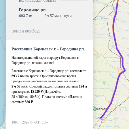
Волгоградская область
Городище рп.
693.7 км
9 ч 57 мин в пути
Нашли ошибку?
Расстояние Кореновск г. - Городище рп.
На интерактивной карте маршрут Кореновск г. -
Городище рп. показан линией.
Расстояние Кореновск г. - Городище рп. составляет
693.7 км
по трассе. Ориентировочное время
преодоления расстояния на машине составляет
9 ч 57 мин
. Средний расход топлива составит
194 л
при затратах
15 520 ₽
(Из расчёта:
28 л/100 км, 80 ₽/л)
. Плата по системе «Платон»
составит
586 ₽
.
1998 −
2026
©
«ATI.SU»