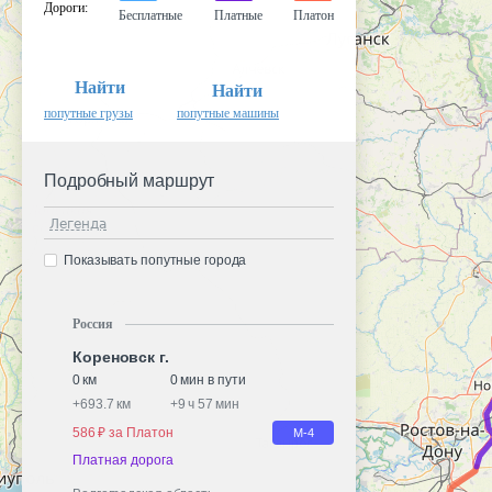
Дороги
:
Бесплатные
Платные
Платон
Найти
Найти
попутные грузы
попутные машины
Подробный маршрут
Легенда
Показывать попутные города
Россия
Кореновск г.
0 км
0 мин в пути
+
693.7 км
+
9 ч 57 мин
586 ₽ за Платон
М-4
Платная дорога