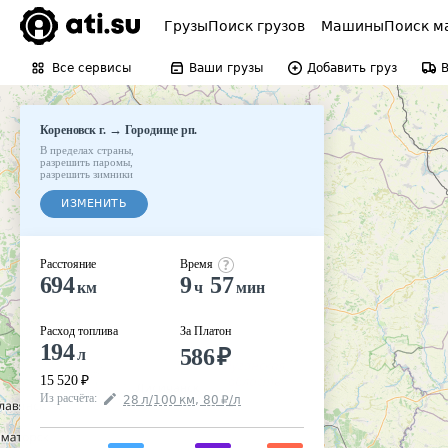
Грузы
Поиск грузов
Машины
Поиск м
Все сервисы
Ваши грузы
Добавить груз
→
Кореновск г.
Городище рп.
В пределах страны
,
разрешить паромы
,
разрешить зимники
ИЗМЕНИТЬ
Расстояние
Время
694
9
57
км
ч
мин
Расход топлива
За Платон
194
586
₽
л
15 520
₽
Из расчёта
:
28
л
/100
км
,
80
₽
/
л