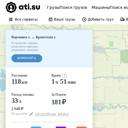
Грузы
Поиск грузов
Машины
Поиск м
Все сервисы
Ваши грузы
Добавить груз
→
Кореновск г.
Кропоткин г.
В пределах страны
,
разрешить паромы
,
разрешить зимники
ИЗМЕНИТЬ
Расстояние
Время
118
1
51
км
ч
мин
Расход топлива
За Платон
33
181
₽
л
2 640
₽
Из расчёта
:
28
л
/100
км
,
80
₽
/
л