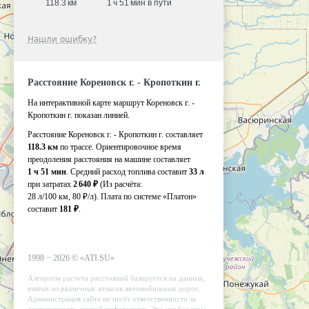
118.3 км
1 ч 51 мин в пути
Нашли ошибку?
Расстояние Кореновск г. - Кропоткин г.
На интерактивной карте маршрут Кореновск г. -
Кропоткин г. показан линией.
Расстояние Кореновск г. - Кропоткин г. составляет
118.3 км
по трассе. Ориентировочное время
преодоления расстояния на машине составляет
1 ч 51 мин
. Средний расход топлива составит
33 л
при затратах
2 640 ₽
(Из расчёта:
28 л/100 км, 80 ₽/л)
. Плата по системе «Платон»
составит
181 ₽
.
1998 −
2026
©
«ATI.SU»
Алгоритм расчета расстояний базируется на данных,
взятых из различных атласов автомобильных дорог.
Администрация сайта не несёт ответственности за