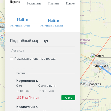
Дороги
:
Бесплатные
Платные
Платон
Найти
Найти
попутные грузы
попутные машины
Подробный маршрут
Легенда
Показывать попутные города
Россия
Кореновск г.
0 км
0 мин в пути
+
118.3 км
+
1 ч 51 мин
181 ₽ за Платон
А-160
Кропоткин г.