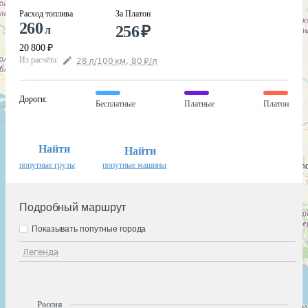
Расход топлива
За Платон
260
256
₽
л
20 800
₽
Из расчёта
:
28
л
/100
км
,
80
₽
/
л
Дороги
:
Бесплатные
Платные
Платон
Найти
Найти
попутные грузы
попутные машины
Подробный маршрут
Показывать попутные города
Легенда
Россия