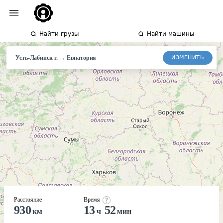
Найти грузы
Найти машины
→
ИЗМЕНИТЬ
Усть-Лабинск г.
Евпатория
Расстояние
Время
930
13
52
км
ч
мин