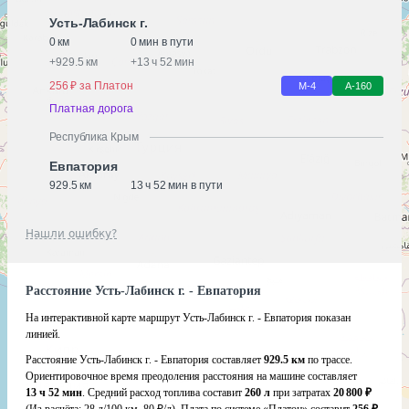
Усть-Лабинск г.
0 км
0 мин в пути
+
929.5 км
+
13 ч 52 мин
256 ₽ за Платон
М-4
А-160
Платная дорога
Республика Крым
Евпатория
929.5 км
13 ч 52 мин в пути
Нашли ошибку?
Расстояние Усть-Лабинск г. - Евпатория
На интерактивной карте маршрут Усть-Лабинск г. - Евпатория показан
линией.
Расстояние Усть-Лабинск г. - Евпатория составляет
929.5 км
по трассе.
Ориентировочное время преодоления расстояния на машине составляет
13 ч 52 мин
. Средний расход топлива составит
260 л
при затратах
20 800 ₽