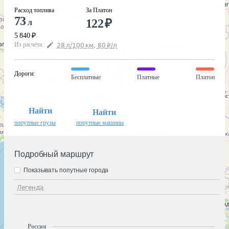
Расход топлива
За Платон
73
122
₽
л
5 840
₽
Из расчёта
:
28
л
/100
км
,
80
₽
/
л
Дороги
:
Бесплатные
Платные
Платон
Найти
Найти
попутные грузы
попутные машины
Подробный маршрут
Показывать попутные города
Легенда
Россия