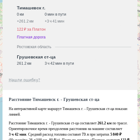
Тимашевск г.
0 км
0 мин в пути
+
261.2 км
+
3 ч 41 мин
122 ₽ за Платон
Платная дорога
Ростовская область
Грушевская ст-ца
261.2 км
3 ч 42 мин в пути
Нашли ошибку?
Расстояние Тимашевск г. - Грушевская ст-ца
На интерактивной карте маршрут Тимашевск г. - Грушевская ст-ца показан
линией.
Расстояние Тимашевск г. - Грушевская ст-ца составляет
261.2 км
по трассе.
Ориентировочное время преодоления расстояния на машине составляет
3 ч 42 мин
. Средний расход топлива составит
73 л
при затратах
5 840 ₽