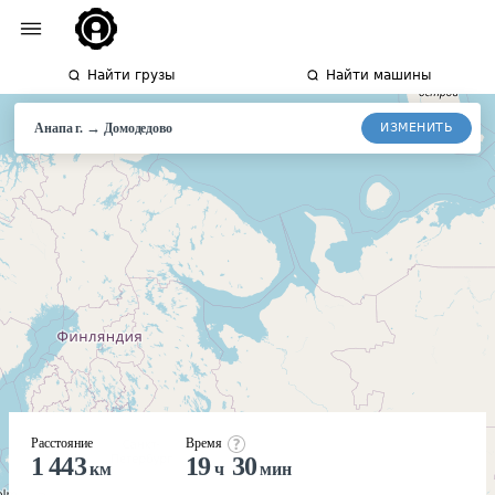
Найти грузы
Найти машины
→
ИЗМЕНИТЬ
Анапа г.
Домодедово
Расстояние
Время
1 443
19
30
км
ч
мин