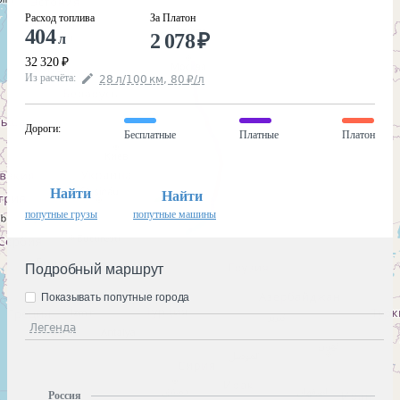
Расход топлива
За Платон
404
2 078
₽
л
32 320
₽
Из расчёта
:
28
л
/100
км
,
80
₽
/
л
Дороги
:
Бесплатные
Платные
Платон
Найти
Найти
попутные грузы
попутные машины
Подробный маршрут
Показывать попутные города
Легенда
Россия