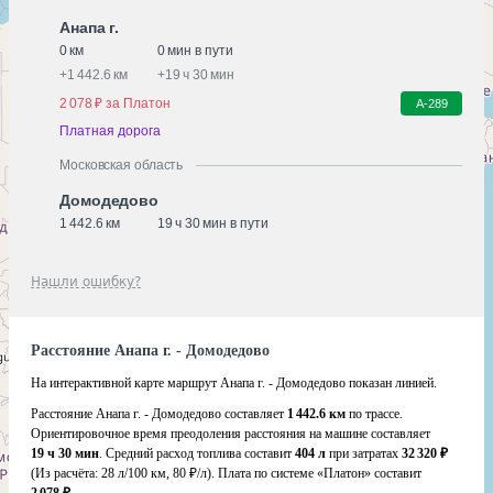
Анапа г.
0 км
0 мин в пути
+
1 442.6 км
+
19 ч 30 мин
2 078 ₽ за Платон
А-289
Платная дорога
Московская область
Домодедово
1 442.6 км
19 ч 30 мин в пути
Нашли ошибку?
Расстояние Анапа г. - Домодедово
На интерактивной карте маршрут Анапа г. - Домодедово показан линией.
Расстояние Анапа г. - Домодедово составляет
1 442.6 км
по трассе.
Ориентировочное время преодоления расстояния на машине составляет
19 ч 30 мин
. Средний расход топлива составит
404 л
при затратах
32 320 ₽
(Из расчёта:
28 л/100 км, 80 ₽/л)
. Плата по системе «Платон» составит