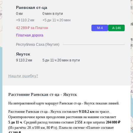
Раевская ст-ца
0 км
0 мин в пути
+
9 110.2 км
+
5 дн 11 ч 20 мин
42 289 ₽ за Платон
М-4
А-146
Платная дорога
Республика Саха (Якутия)
Якутск
9 110.2 км
5 дн 11 ч 20 мин в пути
Нашли ошибку?
Расстояние Раевская ст-ца - Якутск
На интерактивной карте маршрут Раевская ст-ца - Якутск показан линией.
Расстояние Раевская ст-ца - Якутск составляет
9 110.2 км
по трассе.
Ориентировочное время преодоления расстояния на машине составляет
5 дн 11 ч
. Средний расход топлива составит
2 551 л
при затратах
204 080 ₽
(Из расчёта:
28 л/100 км, 80 ₽/л)
. Плата по системе «Платон» составит