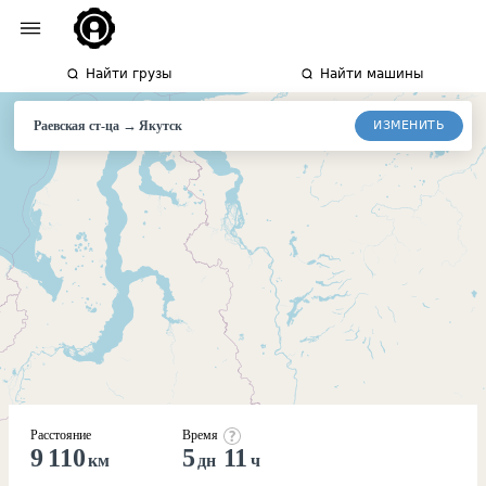
Найти грузы
Найти машины
→
ИЗМЕНИТЬ
Раевская ст-ца
Якутск
Расстояние
Время
9 110
5
11
км
дн
ч