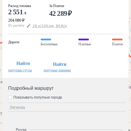
Расход топлива
За Платон
2 551
42 289
₽
л
204 080
₽
Из расчёта
:
28
л
/100
км
,
80
₽
/
л
Дороги
:
Бесплатные
Платные
Платон
Найти
Найти
попутные грузы
попутные машины
Подробный маршрут
Показывать попутные города
Легенда
Россия