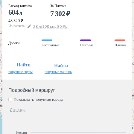
Расход топлива
За Платон
604
7 302
₽
л
48 320
₽
Из расчёта
:
28
л
/100
км
,
80
₽
/
л
Дороги
:
Бесплатные
Платные
Платон
Найти
Найти
попутные грузы
попутные машины
Подробный маршрут
Показывать попутные города
Легенда
Россия