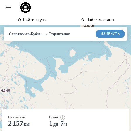
Найти грузы
Найти машины
→
ИЗМЕНИТЬ
Славянск-на-Кубан...
Стерлитамак
Расстояние
Время
2 157
1
7
км
дн
ч