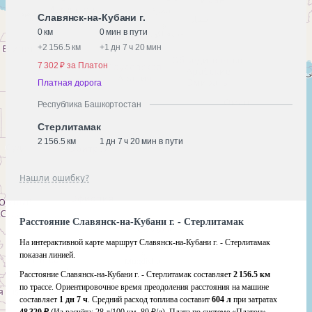
Славянск-на-Кубани г.
0 км
0 мин в пути
+
2 156.5 км
+
1 дн 7 ч 20 мин
7 302 ₽ за Платон
Платная дорога
Республика Башкортостан
Стерлитамак
2 156.5 км
1 дн 7 ч 20 мин в пути
Нашли ошибку?
Расстояние Славянск-на-Кубани г. - Стерлитамак
На интерактивной карте маршрут Славянск-на-Кубани г. - Стерлитамак
показан линией.
Расстояние Славянск-на-Кубани г. - Стерлитамак составляет
2 156.5 км
по трассе. Ориентировочное время преодоления расстояния на машине
составляет
1 дн 7 ч
. Средний расход топлива составит
604 л
при затратах