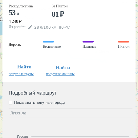
Расход топлива
За Платон
53
81
₽
л
4 240
₽
Из расчёта
:
28
л
/100
км
,
80
₽
/
л
Дороги
:
Бесплатные
Платные
Платон
Найти
Найти
попутные грузы
попутные машины
Подробный маршрут
Показывать попутные города
Легенда
Россия