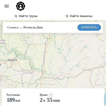
Найти грузы
Найти машины
→
ИЗМЕНИТЬ
Сальск г.
Ростов-
на-Дону
Расстояние
Время
189
2
55
км
ч
мин