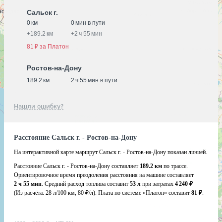
Сальск г.
0 км
0 мин в пути
+
189.2 км
+
2 ч 55 мин
81 ₽ за Платон
Ростов-на-Дону
189.2 км
2 ч 55 мин в пути
Нашли ошибку?
Расстояние Сальск г. - Ростов-на-Дону
На интерактивной карте маршрут Сальск г. - Ростов-на-Дону показан линией.
Расстояние Сальск г. - Ростов-на-Дону составляет
189.2 км
по трассе.
Ориентировочное время преодоления расстояния на машине составляет
2 ч 55 мин
. Средний расход топлива составит
53 л
при затратах
4 240 ₽
(Из расчёта:
28 л/100 км, 80 ₽/л)
. Плата по системе «Платон» составит
81 ₽
.