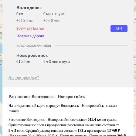
Волгодонск
0 км
0 мин в пути
+
615.4 км
+
9 ч 3 мин
308 ₽ за Платон
М-4
Платная дорога
Краснодарский край
Новороссийск
615.4 км
9 ч 3 мин в пути
Нашли ошибку?
Расстояние Волгодонск - Новороссийск
На интерактивной карте маршрут Волгодонск - Новороссийск показан
линией.
Расстояние Волгодонск - Новороссийск составляет
615.4 км
по трассе.
Ориентировочное время преодоления расстояния на машине составляет
9 ч 3 мин
. Средний расход топлива составит
172 л
при затратах
13 760 ₽