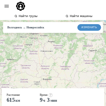
Найти грузы
Найти машины
→
ИЗМЕНИТЬ
Волгодонск
Новороссийск
Расстояние
Время
615
9
3
км
ч
мин