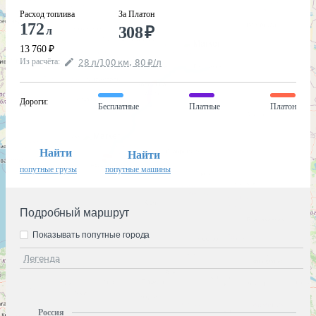
Расход топлива
За Платон
172
308
₽
л
13 760
₽
Из расчёта
:
28
л
/100
км
,
80
₽
/
л
Дороги
:
Бесплатные
Платные
Платон
Найти
Найти
попутные грузы
попутные машины
Подробный маршрут
Показывать попутные города
Легенда
Россия