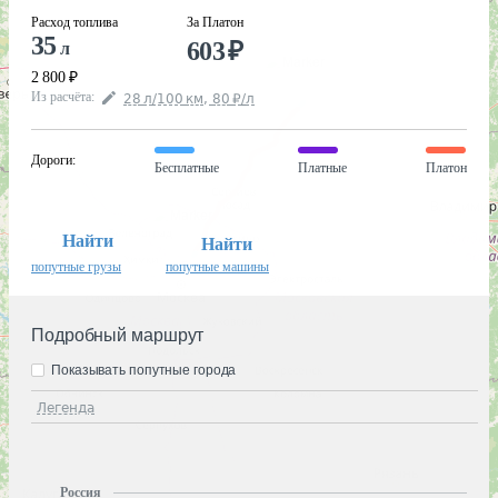
Расход топлива
За Платон
35
603
₽
л
2 800
₽
Из расчёта
:
28
л
/100
км
,
80
₽
/
л
Дороги
:
Бесплатные
Платные
Платон
Найти
Найти
попутные грузы
попутные машины
Подробный маршрут
Показывать попутные города
Легенда
Россия