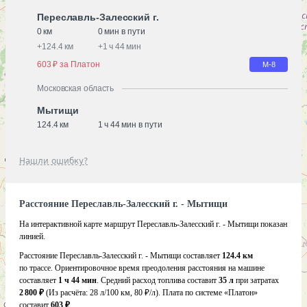
Переславль-Залесский г.
0 км
0 мин в пути
+
124.4 км
+
1 ч 44 мин
603 ₽ за Платон
М-8
Московская область
Мытищи
124.4 км
1 ч 44 мин в пути
Нашли ошибку?
Расстояние Переславль-Залесский г. - Мытищи
На интерактивной карте маршрут Переславль-Залесский г. - Мытищи показан
линией.
Расстояние Переславль-Залесский г. - Мытищи составляет
124.4 км
по трассе. Ориентировочное время преодоления расстояния на машине
составляет
1 ч 44 мин
. Средний расход топлива составит
35 л
при затратах
2 800 ₽
(Из расчёта:
28 л/100 км, 80 ₽/л)
. Плата по системе «Платон»
составит
603 ₽
.