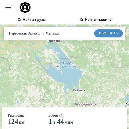
Найти грузы
Найти машины
→
ИЗМЕНИТЬ
Переславль-Залесс...
Мытищи
Расстояние
Время
124
1
44
км
ч
мин