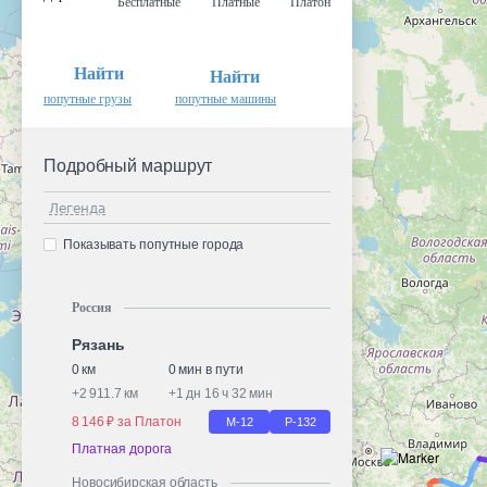
Бесплатные
Платные
Платон
Найти
Найти
попутные грузы
попутные машины
Подробный маршрут
Легенда
Показывать попутные города
Россия
Рязань
0 км
0 мин в пути
+
2 911.7 км
+
1 дн 16 ч 32 мин
8 146 ₽ за Платон
М-12
Р-132
Платная дорога
Новосибирская область