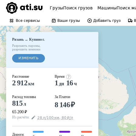
Грузы
Поиск грузов
Машины
Поиск м
Все сервисы
Ваши грузы
Добавить груз
→
Рязань
Купино г.
Разрешить паромы
,
разрешить зимники
ИЗМЕНИТЬ
Расстояние
Время
2 912
1
16
км
дн
ч
Расход топлива
За Платон
815
8 146
₽
л
65 200
₽
Из расчёта
:
28
л
/100
км
,
80
₽
/
л
Дороги
: