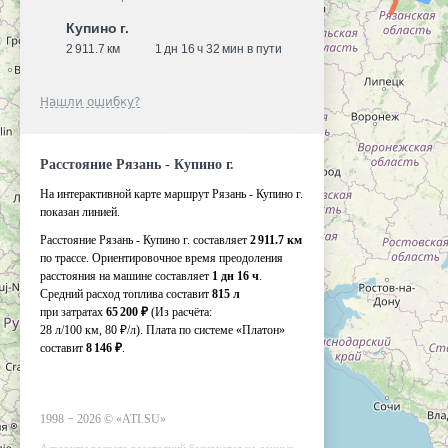
Купино г.
2 911.7 км
1 дн 16 ч 32 мин в пути
Нашли ошибку?
Расстояние Рязань - Купино г.
На интерактивной карте маршрут Рязань - Купино г.
показан линией.
Расстояние Рязань - Купино г. составляет
2 911.7 км
по трассе. Ориентировочное время преодоления
расстояния на машине составляет
1 дн 16 ч
.
Средний расход топлива составит
815 л
при затратах
65 200 ₽
(Из расчёта:
28 л/100 км, 80 ₽/л)
. Плата по системе «Платон»
составит
8 146 ₽
.
1998 −
2026
©
«ATI.SU»