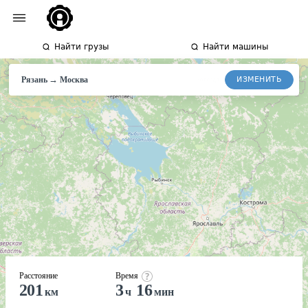
Найти грузы
Найти машины
→
ИЗМЕНИТЬ
Рязань
Москва
Расстояние
Время
201
3
16
км
ч
мин