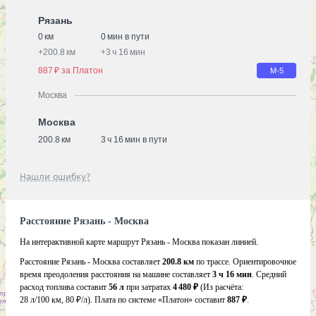
Рязань
0 км
0 мин в пути
+
200.8 км
+
3 ч 16 мин
887 ₽ за Платон
М-5
Москва
Москва
200.8 км
3 ч 16 мин в пути
Нашли ошибку?
Расстояние Рязань - Москва
На интерактивной карте маршрут Рязань - Москва показан линией.
Расстояние Рязань - Москва составляет
200.8 км
по трассе. Ориентировочное
время преодоления расстояния на машине составляет
3 ч 16 мин
. Средний
расход топлива составит
56 л
при затратах
4 480 ₽
(Из расчёта:
28 л/100 км, 80 ₽/л)
. Плата по системе «Платон» составит
887 ₽
.