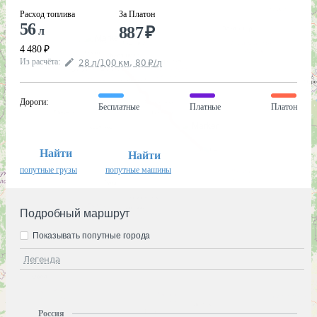
Расход топлива
За Платон
56
887
₽
л
4 480
₽
Из расчёта
:
28
л
/100
км
,
80
₽
/
л
Дороги
:
Бесплатные
Платные
Платон
Найти
Найти
попутные грузы
попутные машины
Подробный маршрут
Показывать попутные города
Легенда
Россия