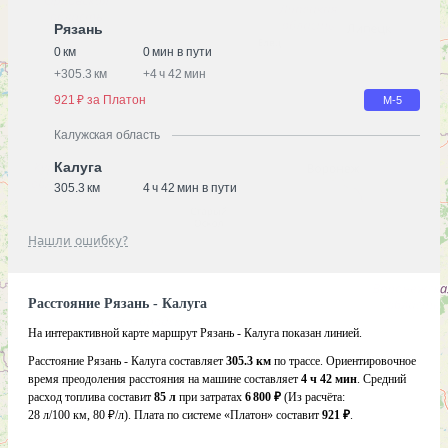
Рязань
0 км
0 мин в пути
+
305.3 км
+
4 ч 42 мин
921 ₽ за Платон
М-5
Калужская область
Калуга
305.3 км
4 ч 42 мин в пути
Нашли ошибку?
Расстояние Рязань - Калуга
На интерактивной карте маршрут Рязань - Калуга показан линией.
Расстояние Рязань - Калуга составляет
305.3 км
по трассе. Ориентировочное
время преодоления расстояния на машине составляет
4 ч 42 мин
. Средний
расход топлива составит
85 л
при затратах
6 800 ₽
(Из расчёта:
28 л/100 км, 80 ₽/л)
. Плата по системе «Платон» составит
921 ₽
.