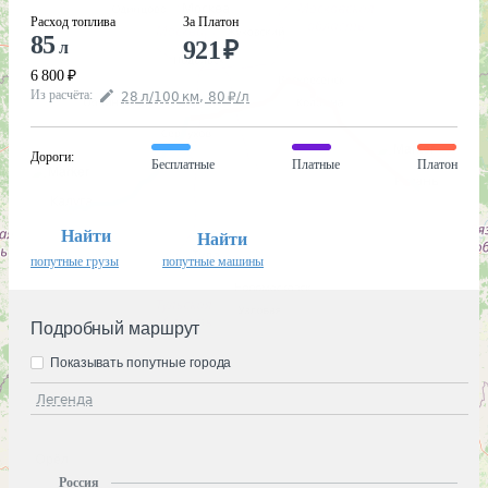
Расход топлива
За Платон
85
921
₽
л
6 800
₽
Из расчёта
:
28
л
/100
км
,
80
₽
/
л
Дороги
:
Бесплатные
Платные
Платон
Найти
Найти
попутные грузы
попутные машины
Подробный маршрут
Показывать попутные города
Легенда
Россия