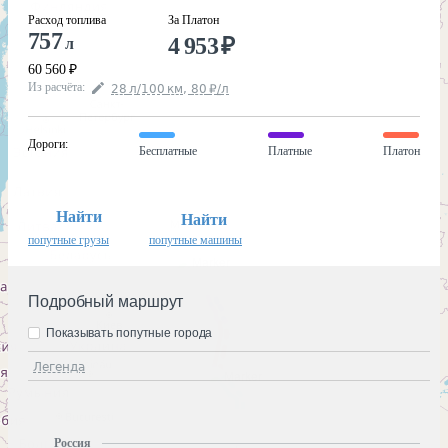
Расход топлива
За Платон
757
4 953
₽
л
60 560
₽
Из расчёта
:
28
л
/100
км
,
80
₽
/
л
Дороги
:
Бесплатные
Платные
Платон
Найти
Найти
попутные грузы
попутные машины
Подробный маршрут
Показывать попутные города
Легенда
Россия