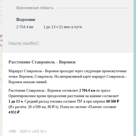
Воронежская область
Воронеж
2 704.4 км
1 дн 13 ч 31 мин в пути
Нашли ошибку?
Расстояние Ставрополь - Воронеж
Маршрут Ставрополь - Воронеж проходит через следующие промежуточные
точки:
Воронеж
,
Ставрополь
.
На интерактивной карте маршрут Ставрополь -
Воронеж показан линией.
Расстояние Ставрополь - Воронеж составляет
2 704.4 км
по трассе.
Ориентировочное время преодоления расстояния на машине составляет
1 дн 13 ч
. Средний расход топлива составит
757 л
при затратах
60 560 ₽
(Из расчёта:
28 л/100 км, 80 ₽/л)
. Плата по системе «Платон» составит
4 953 ₽
.
1998 −
2026
©
«ATI.SU»