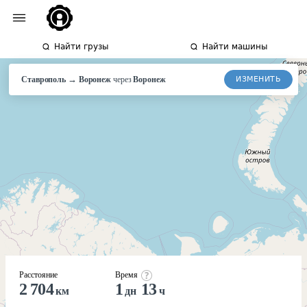
Найти грузы
Найти машины
→
ИЗМЕНИТЬ
Ставрополь
Воронеж
через
Воронеж
Расстояние
Время
2 704
1
13
км
дн
ч