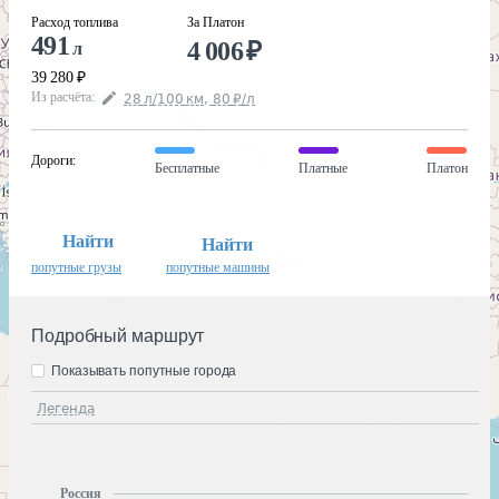
Расход топлива
За Платон
491
4 006
₽
л
39 280
₽
Из расчёта
:
28
л
/100
км
,
80
₽
/
л
Дороги
:
Бесплатные
Платные
Платон
Найти
Найти
попутные грузы
попутные машины
Подробный маршрут
Показывать попутные города
Легенда
Россия