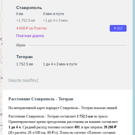
Ставрополь
0 км
0 мин в пути
+
1 752.5 км
+
1 дн 4 ч 3 мин
4 006 ₽ за Платон
Р-217
Платная дорога
Иран
Тегеран
1 752.5 км
1 дн 4 ч 3 мин в пути
Нашли ошибку?
Расстояние Ставрополь - Тегеран
На интерактивной карте маршрут Ставрополь - Тегеран показан линией.
Расстояние Ставрополь - Тегеран составляет
1 752.5 км
по трассе.
Ориентировочное время преодоления расстояния на машине составляет
1 дн 4 ч
. Средний расход топлива составит
491 л
при затратах
39 280 ₽
(Из расчёта:
28 л/100 км, 80 ₽/л)
. Плата по системе «Платон» составит