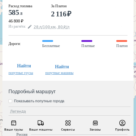
Расход топлива
За Платон
585
2 116
₽
л
46 800
₽
Из расчёта
:
28
л
/100
км
,
80
₽
/
л
Дороги
:
Бесплатные
Платные
Платон
Найти
Найти
попутные грузы
попутные машины
Подробный маршрут
Показывать попутные города
Легенда
Ваши грузы
Ваши машины
Сервисы
Заказы
Профиль
Россия