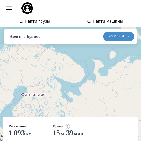
Найти грузы
Найти машины
→
ИЗМЕНИТЬ
Азов г.
Брянск
Расстояние
Время
1 093
15
39
км
ч
мин