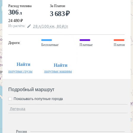
Расход топлива
За Платон
306
3 683
₽
л
24 480
₽
Из расчёта
:
28
л
/100
км
,
80
₽
/
л
Дороги
:
Бесплатные
Платные
Платон
Найти
Найти
попутные грузы
попутные машины
Подробный маршрут
Показывать попутные города
Легенда
Россия