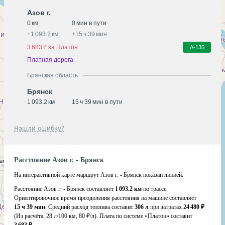
Азов г.
0 км
0 мин в пути
+
1 093.2 км
+
15 ч 39 мин
3 683 ₽ за Платон
А-135
Платная дорога
Брянская область
Брянск
1 093.2 км
15 ч 39 мин в пути
Нашли ошибку?
Расстояние Азов г. - Брянск
На интерактивной карте маршрут Азов г. - Брянск показан линией.
Расстояние Азов г. - Брянск составляет
1 093.2 км
по трассе.
Ориентировочное время преодоления расстояния на машине составляет
15 ч 39 мин
. Средний расход топлива составит
306 л
при затратах
24 480 ₽
(Из расчёта:
28 л/100 км, 80 ₽/л)
. Плата по системе «Платон» составит