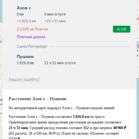
Азов г.
0 км
0 мин в пути
+
1 826.8 км
+
21 ч 51 мин
2 124 ₽ за Платон
А-135
Платная дорога
Санкт-Петербург
Пушкин
1 826.8 км
21 ч 51 мин в пути
Нашли ошибку?
Расстояние Азов г. - Пушкин
На интерактивной карте маршрут Азов г. - Пушкин показан линией.
Расстояние Азов г. - Пушкин составляет
1 826.8 км
по трассе.
Ориентировочное время преодоления расстояния на машине составляет
21 ч 51 мин
. Средний расход топлива составит
512 л
при затратах
40 960 ₽
(Из расчёта:
28 л/100 км, 80 ₽/л)
. Плата по системе «Платон» составит