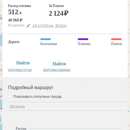
Расход топлива
За Платон
512
2 124
₽
л
40 960
₽
Из расчёта
:
28
л
/100
км
,
80
₽
/
л
Дороги
:
Бесплатные
Платные
Платон
Найти
Найти
попутные грузы
попутные машины
Подробный маршрут
Показывать попутные города
Легенда
Россия