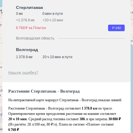
Стерлитамак
0 км
0 мин в пути
+
1 378.8 км
+
20 ч 10 мин
6 768 ₽ за Платон
Р-240
Волгоградская область
Волгоград
1 378.8 км
20 ч 10 мин в пути
Нашли ошибку?
Расстояние Стерлитамак - Волгоград
На интерактивной карте маршрут Стерлитамак - Волгоград показан линией.
Расстояние Стерлитамак - Волгоград составляет
1 378.8 км
по трассе.
Ориентировочное время преодоления расстояния на машине составляет
20 ч 10 мин
. Средний расход топлива составит
386 л
при затратах
30 880 ₽
(Из расчёта:
28 л/100 км, 80 ₽/л)
. Плата по системе «Платон» составит
6 768 ₽
.