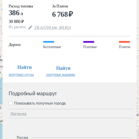
Расход топлива
За Платон
386
6 768
₽
л
30 880
₽
Из расчёта
:
28
л
/100
км
,
80
₽
/
л
Дороги
:
Бесплатные
Платные
Платон
Найти
Найти
попутные грузы
попутные машины
Подробный маршрут
Показывать попутные города
Легенда
Россия