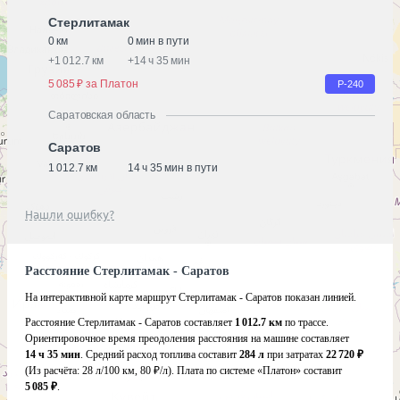
Стерлитамак
0 км
0 мин в пути
+
1 012.7 км
+
14 ч 35 мин
5 085 ₽ за Платон
Р-240
Саратовская область
Саратов
1 012.7 км
14 ч 35 мин в пути
Нашли ошибку?
Расстояние Стерлитамак - Саратов
На интерактивной карте маршрут Стерлитамак - Саратов показан линией.
Расстояние Стерлитамак - Саратов составляет
1 012.7 км
по трассе.
Ориентировочное время преодоления расстояния на машине составляет
14 ч 35 мин
. Средний расход топлива составит
284 л
при затратах
22 720 ₽
(Из расчёта:
28 л/100 км, 80 ₽/л)
. Плата по системе «Платон» составит
5 085 ₽
.