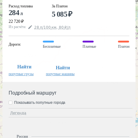
Расход топлива
За Платон
284
5 085
₽
л
22 720
₽
Из расчёта
:
28
л
/100
км
,
80
₽
/
л
Дороги
:
Бесплатные
Платные
Платон
Найти
Найти
попутные грузы
попутные машины
Подробный маршрут
Показывать попутные города
Легенда
Россия