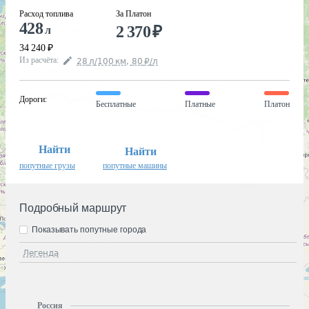
Расход топлива
За Платон
428
2 370
₽
л
34 240
₽
Из расчёта
:
28
л
/100
км
,
80
₽
/
л
Дороги
:
Бесплатные
Платные
Платон
Найти
Найти
попутные грузы
попутные машины
Подробный маршрут
Показывать попутные города
Легенда
Россия