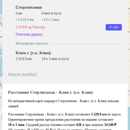
Стерлитамак
0 км
0 мин в пути
+
1 529.9 км
+
19 ч 1 мин
2 370 ₽ за Платон
Р-240
Платная дорога
Московская область
Клин г. (г.о. Клин)
1 529.9 км
19 ч 1 мин в пути
Нашли ошибку?
Расстояние Стерлитамак - Клин г. (г.о. Клин)
На интерактивной карте маршрут Стерлитамак - Клин г. (г.о. Клин) показан
линией.
Расстояние Стерлитамак - Клин г. (г.о. Клин) составляет
1 529.9 км
по трассе.
Ориентировочное время преодоления расстояния на машине составляет
19 ч 1 мин
. Средний расход топлива составит
428 л
при затратах
34 240 ₽