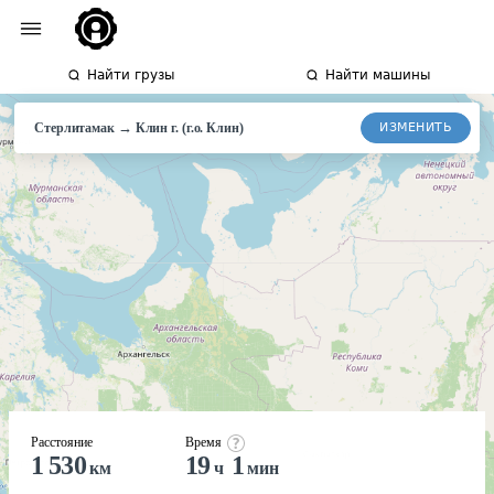
Найти грузы
Найти машины
→
ИЗМЕНИТЬ
Стерлитамак
Клин
г. (г.о. Клин)
Расстояние
Время
1 530
19
1
км
ч
мин