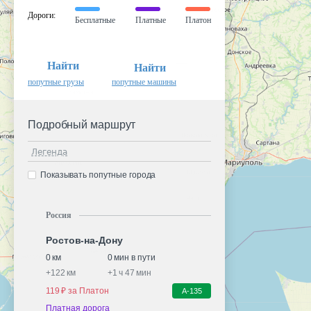
Дороги
:
Бесплатные
Платные
Платон
Найти
Найти
попутные грузы
попутные машины
Подробный маршрут
Легенда
Показывать попутные города
Россия
Ростов-на-Дону
0 км
0 мин в пути
+
122 км
+
1 ч 47 мин
119 ₽ за Платон
А-135
Платная дорога