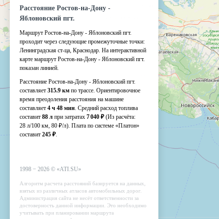
Расстояние Ростов-на-Дону -
Яблоновский пгт.
Маршрут Ростов-на-Дону - Яблоновский пгт.
проходит через следующие промежуточные точки:
Ленинградская ст-ца
,
Краснодар
.
На интерактивной
карте маршрут Ростов-на-Дону - Яблоновский пгт.
показан линией.
Расстояние Ростов-на-Дону - Яблоновский пгт.
составляет
315.9 км
по трассе. Ориентировочное
время преодоления расстояния на машине
составляет
4 ч 48 мин
. Средний расход топлива
составит
88 л
при затратах
7 040 ₽
(Из расчёта:
28 л/100 км, 80 ₽/л)
. Плата по системе «Платон»
составит
245 ₽
.
1998 −
2026
©
«ATI.SU»
Алгоритм расчета расстояний базируется на данных,
взятых из различных атласов автомобильных дорог.
Администрация сайта не несёт ответственности за
достоверность данной информации. Это необходимо
учитывать при планировании маршрута