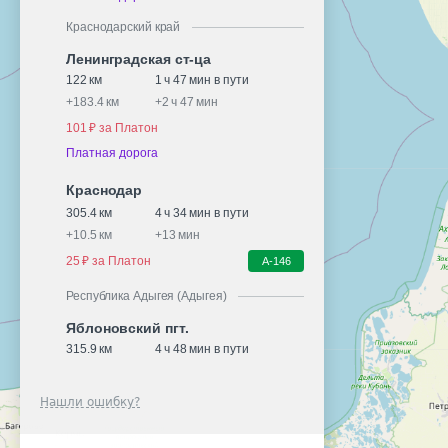
Краснодарский край
Ленинградская ст-ца
122 км
1 ч 47 мин в пути
+
183.4 км
+
2 ч 47 мин
101 ₽ за Платон
Платная дорога
Краснодар
305.4 км
4 ч 34 мин в пути
+
10.5 км
+
13 мин
25 ₽ за Платон
А-146
Республика Адыгея (Адыгея)
Яблоновский пгт.
315.9 км
4 ч 48 мин в пути
Нашли ошибку?