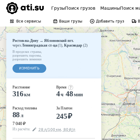
Грузы
Поиск грузов
Машины
Поиск м
Все сервисы
Ваши грузы
Добавить груз
→
Ростов-на-Дону
Яблоновский пгт.
через
Ленинградская ст-ца
(
1
)
,
Краснодар
(
2
)
В пределах страны
,
разрешить паромы
,
разрешить зимники
ИЗМЕНИТЬ
Расстояние
Время
316
4
48
км
ч
мин
Расход топлива
За Платон
88
245
₽
л
7 040
₽
Из расчёта
:
28
л
/100
км
,
80
₽
/
л