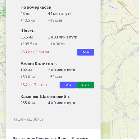
Новочеркасск
43 км
44 мин в пути
+
43.5 км
+
49 мин
Шахты
86.5 км
1 ч 33 мин в пути
+
105.5 км
+
1 ч 36 мин
253 ₽ за Платон
М-4
Белая Калитва г.
192 км
3 ч 9 мин в пути
+
63.6 км
+
59 мин
25 ₽ за Платон
М-4
А-260
Каменск-Шахтинский г.
255.6 км
4 ч 9 мин в пути
Нашли ошибку?
Расстояние Ростов-на-Дону - Каменск-