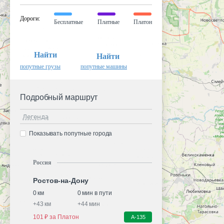
Дороги
:
Бесплатные
Платные
Платон
Найти
Найти
попутные грузы
попутные машины
Подробный маршрут
Легенда
Показывать попутные города
Россия
Ростов-на-Дону
0 км
0 мин в пути
+
43 км
+
44 мин
101 ₽ за Платон
А-135