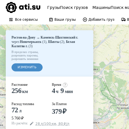
Грузы
Поиск грузов
Машины
Поиск м
Все сервисы
Ваши грузы
Добавить груз
→
Ростов-на-Дону
Каменск-Шахтинский г.
через
Новочеркасск
(
1
)
,
Шахты
(
2
)
,
Белая
Калитва г.
(
3
)
В пределах страны
,
разрешить паромы
,
разрешить зимники
ИЗМЕНИТЬ
Расстояние
Время
256
4
9
км
ч
мин
Расход топлива
За Платон
72
379
₽
л
5 760
₽
Из расчёта
:
28
л
/100
км
,
80
₽
/
л