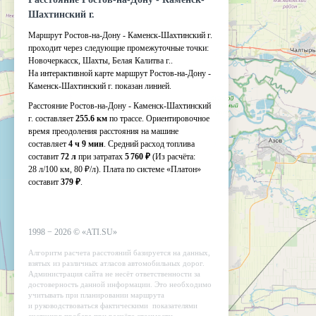
Шахтинский г.
Маршрут Ростов-на-Дону - Каменск-Шахтинский г.
проходит через следующие промежуточные точки:
Новочеркасск
,
Шахты
,
Белая Калитва г.
.
На интерактивной карте маршрут Ростов-на-Дону -
Каменск-Шахтинский г. показан линией.
Расстояние Ростов-на-Дону - Каменск-Шахтинский
г. составляет
255.6 км
по трассе. Ориентировочное
время преодоления расстояния на машине
составляет
4 ч 9 мин
. Средний расход топлива
составит
72 л
при затратах
5 760 ₽
(Из расчёта:
28 л/100 км, 80 ₽/л)
. Плата по системе «Платон»
составит
379 ₽
.
1998 −
2026
©
«ATI.SU»
Алгоритм расчета расстояний базируется на данных,
взятых из различных атласов автомобильных дорог.
Администрация сайта не несёт ответственности за
достоверность данной информации. Это необходимо
учитывать при планировании маршрута
и руководствоваться фактическими показателями