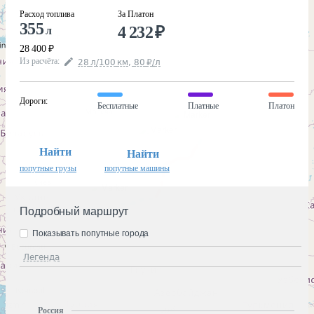
Расход топлива
За Платон
355
4 232
₽
л
28 400
₽
Из расчёта
:
28
л
/100
км
,
80
₽
/
л
Дороги
:
Бесплатные
Платные
Платон
Найти
Найти
попутные грузы
попутные машины
Подробный маршрут
Показывать попутные города
Легенда
Россия