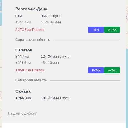
Ростов-на-Дону
0 км
0 мин в пути
+
844.7 км
+
12 ч 34 мин
2 273 ₽ за Платон
М-4
А-135
Саратовская область
Саратов
844.7 км
12 ч 34 мин в пути
+
421.6 км
+
6 ч 13 мин
1 959 ₽ за Платон
Р-229
А-298
Самарская область
Самара
1 266.3 км
18 ч 47 мин в пути
Нашли ошибку?