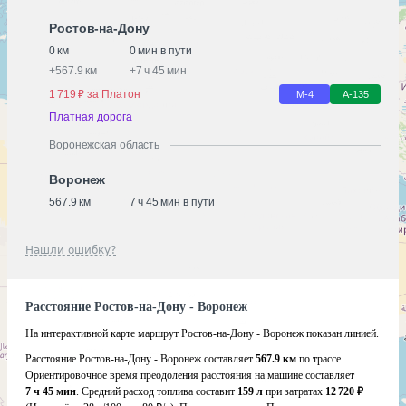
Ростов-на-Дону
0 км
0 мин в пути
+
567.9 км
+
7 ч 45 мин
1 719 ₽ за Платон
М-4
А-135
Платная дорога
Воронежская область
Воронеж
567.9 км
7 ч 45 мин в пути
Нашли ошибку?
Расстояние Ростов-на-Дону - Воронеж
На интерактивной карте маршрут Ростов-на-Дону - Воронеж показан линией.
Расстояние Ростов-на-Дону - Воронеж составляет
567.9 км
по трассе.
Ориентировочное время преодоления расстояния на машине составляет
7 ч 45 мин
. Средний расход топлива составит
159 л
при затратах
12 720 ₽