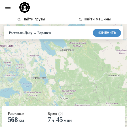
Найти грузы
Найти машины
→
ИЗМЕНИТЬ
Ростов-на-Дону
Воронеж
Расстояние
Время
568
7
45
км
ч
мин