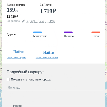
Расход топлива
За Платон
159
1 719
₽
л
12 720
₽
Из расчёта
:
28
л
/100
км
,
80
₽
/
л
Дороги
:
Бесплатные
Платные
Платон
Найти
Найти
попутные грузы
попутные машины
Подробный маршрут
Показывать попутные города
Легенда
Россия