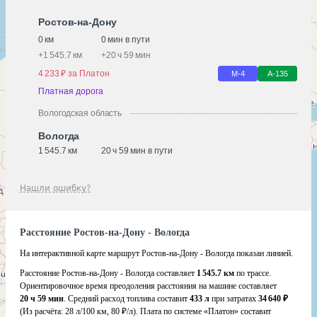
Ростов-на-Дону
0 км
0 мин в пути
+
1 545.7 км
+
20 ч 59 мин
4 233 ₽ за Платон
М-4
А-135
Платная дорога
Вологодская область
Вологда
1 545.7 км
20 ч 59 мин в пути
Нашли ошибку?
Расстояние Ростов-на-Дону - Вологда
На интерактивной карте маршрут Ростов-на-Дону - Вологда показан линией.
Расстояние Ростов-на-Дону - Вологда составляет
1 545.7 км
по трассе.
Ориентировочное время преодоления расстояния на машине составляет
20 ч 59 мин
. Средний расход топлива составит
433 л
при затратах
34 640 ₽
(Из расчёта:
28 л/100 км, 80 ₽/л)
. Плата по системе «Платон» составит