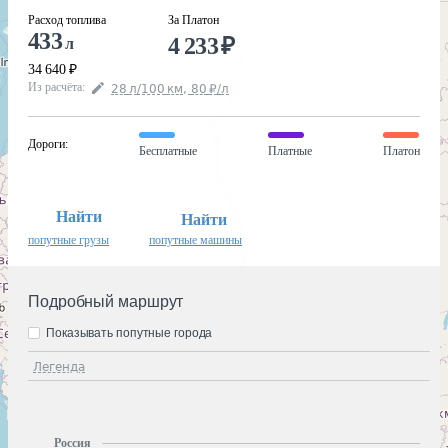
Расход топлива
За Платон
433
4 233
₽
л
34 640
₽
Из расчёта
:
28
л
/100
км
,
80
₽
/
л
Дороги
:
Бесплатные
Платные
Платон
Найти
Найти
попутные грузы
попутные машины
Подробный маршрут
Показывать попутные города
Легенда
Россия