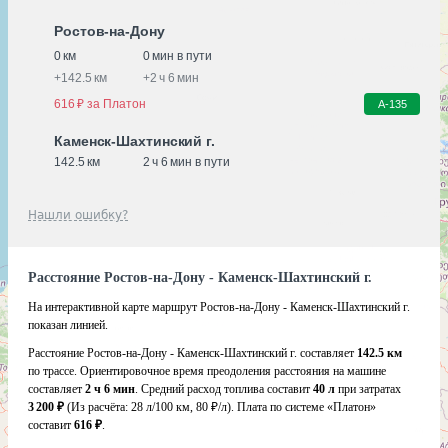
Ростов-на-Дону
0 км
0 мин в пути
+
142.5 км
+
2 ч 6 мин
616 ₽ за Платон
А-135
Каменск-Шахтинский г.
142.5 км
2 ч 6 мин в пути
Нашли ошибку?
Расстояние Ростов-на-Дону - Каменск-Шахтинский г.
На интерактивной карте маршрут Ростов-на-Дону - Каменск-Шахтинский г.
показан линией.
Расстояние Ростов-на-Дону - Каменск-Шахтинский г. составляет
142.5 км
по трассе. Ориентировочное время преодоления расстояния на машине
составляет
2 ч 6 мин
. Средний расход топлива составит
40 л
при затратах
3 200 ₽
(Из расчёта:
28 л/100 км, 80 ₽/л)
. Плата по системе «Платон»
составит
616 ₽
.