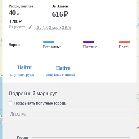
Расход топлива
За Платон
40
616
₽
л
3 200
₽
Из расчёта
:
28
л
/100
км
,
80
₽
/
л
Дороги
:
Бесплатные
Платные
Платон
Найти
Найти
попутные грузы
попутные машины
Подробный маршрут
Показывать попутные города
Легенда
Россия