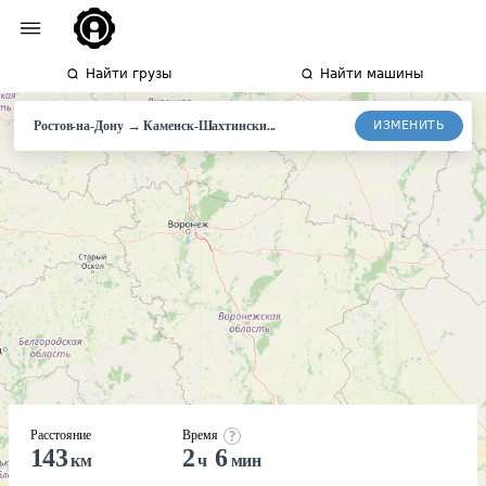
Найти грузы
Найти машины
→
ИЗМЕНИТЬ
Ростов-на-Дону
Каменск-
Шахтински...
Расстояние
Время
143
2
6
км
ч
мин