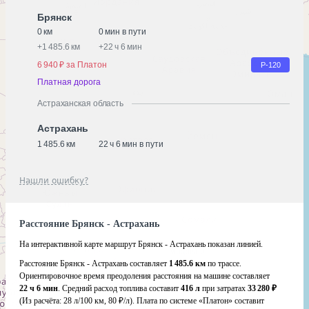
Брянск
0 км
0 мин в пути
+
1 485.6 км
+
22 ч 6 мин
6 940 ₽ за Платон
Р-120
Платная дорога
Астраханская область
Астрахань
1 485.6 км
22 ч 6 мин в пути
Нашли ошибку?
Расстояние Брянск - Астрахань
На интерактивной карте маршрут Брянск - Астрахань показан линией.
Расстояние Брянск - Астрахань составляет
1 485.6 км
по трассе.
Ориентировочное время преодоления расстояния на машине составляет
22 ч 6 мин
. Средний расход топлива составит
416 л
при затратах
33 280 ₽
(Из расчёта:
28 л/100 км, 80 ₽/л)
. Плата по системе «Платон» составит