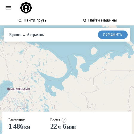
Найти грузы
Найти машины
→
ИЗМЕНИТЬ
Брянск
Астрахань
Расстояние
Время
1 486
22
6
км
ч
мин