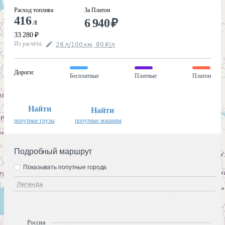
Расход топлива
За Платон
416
6 940
₽
л
33 280
₽
Из расчёта
:
28
л
/100
км
,
80
₽
/
л
Дороги
:
Бесплатные
Платные
Платон
Найти
Найти
попутные грузы
попутные машины
Подробный маршрут
Показывать попутные города
Легенда
Россия