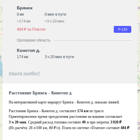
Брянск
0 км
0 мин в пути
+
174 км
+
3 ч 20 мин
484 ₽ за Платон
Р-120
Орловская область
Конотоп д.
174 км
3 ч 20 мин в пути
Нашли ошибку?
Расстояние Брянск - Конотоп д.
На интерактивной карте маршрут Брянск - Конотоп д. показан линией.
Расстояние Брянск - Конотоп д. составляет
174 км
по трассе.
Ориентировочное время преодоления расстояния на машине составляет
3 ч 20 мин
. Средний расход топлива составит
49 л
при затратах
3 920 ₽
(Из расчёта:
28 л/100 км, 80 ₽/л)
. Плата по системе «Платон» составит
484 ₽
.