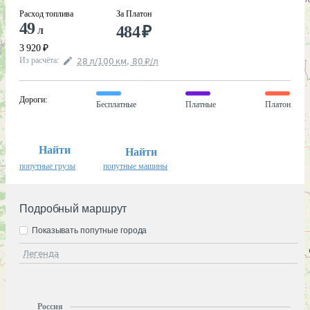
Расход топлива
За Платон
49
484
₽
л
3 920
₽
Из расчёта
:
28
л
/100
км
,
80
₽
/
л
Дороги
:
Бесплатные
Платные
Платон
Найти
Найти
попутные грузы
попутные машины
Подробный маршрут
Показывать попутные города
Легенда
Россия