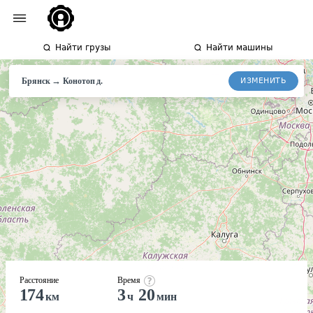
Найти грузы
Найти машины
→
ИЗМЕНИТЬ
Брянск
Конотоп
д.
Расстояние
Время
174
3
20
км
ч
мин