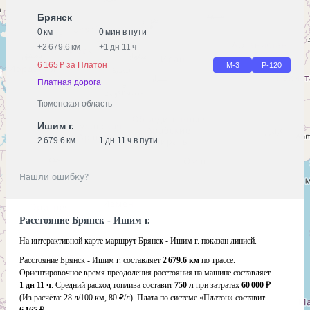
Брянск
0 км
0 мин в пути
+
2 679.6 км
+
1 дн 11 ч
6 165 ₽ за Платон
М-3
Р-120
Платная дорога
Тюменская область
Ишим г.
2 679.6 км
1 дн 11 ч в пути
Нашли ошибку?
Расстояние Брянск - Ишим г.
На интерактивной карте маршрут Брянск - Ишим г. показан линией.
Расстояние Брянск - Ишим г. составляет
2 679.6 км
по трассе.
Ориентировочное время преодоления расстояния на машине составляет
1 дн 11 ч
. Средний расход топлива составит
750 л
при затратах
60 000 ₽
(Из расчёта:
28 л/100 км, 80 ₽/л)
. Плата по системе «Платон» составит