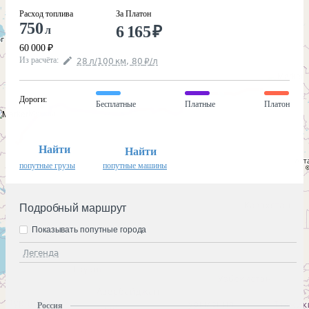
Расход топлива
За Платон
750
6 165
₽
л
60 000
₽
Из расчёта
:
28
л
/100
км
,
80
₽
/
л
Дороги
:
Бесплатные
Платные
Платон
Найти
Найти
попутные грузы
попутные машины
Подробный маршрут
Показывать попутные города
Легенда
Россия