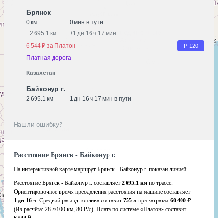
Брянск
0 км
0 мин в пути
+
2 695.1 км
+
1 дн 16 ч 17 мин
6 544 ₽ за Платон
Р-120
Платная дорога
Казахстан
Байконур г.
2 695.1 км
1 дн 16 ч 17 мин в пути
Нашли ошибку?
Расстояние Брянск - Байконур г.
На интерактивной карте маршрут Брянск - Байконур г. показан линией.
Расстояние Брянск - Байконур г. составляет
2 695.1 км
по трассе.
Ориентировочное время преодоления расстояния на машине составляет
1 дн 16 ч
. Средний расход топлива составит
755 л
при затратах
60 400 ₽
(Из расчёта:
28 л/100 км, 80 ₽/л)
. Плата по системе «Платон» составит