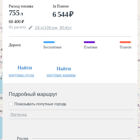
Расход топлива
За Платон
755
6 544
₽
л
60 400
₽
Из расчёта
:
28
л
/100
км
,
80
₽
/
л
Дороги
:
Бесплатные
Платные
Платон
Найти
Найти
попутные грузы
попутные машины
Подробный маршрут
Показывать попутные города
Легенда
Россия