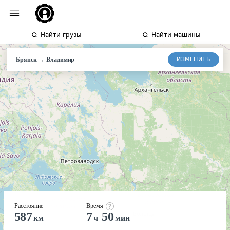
Найти грузы
Найти машины
→
ИЗМЕНИТЬ
Брянск
Владимир
Расстояние
Время
587
7
50
км
ч
мин