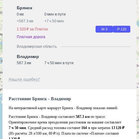
Брянск
0 км
0 мин в пути
+
587.3 км
+
7 ч 50 мин
1 320 ₽ за Платон
М-3
Р-120
Платная дорога
Владимирская область
Владимир
587.3 км
7 ч 50 мин в пути
Нашли ошибку?
Расстояние Брянск - Владимир
На интерактивной карте маршрут Брянск - Владимир показан линией.
Расстояние Брянск - Владимир составляет
587.3 км
по трассе.
Ориентировочное время преодоления расстояния на машине составляет
7 ч 50 мин
. Средний расход топлива составит
164 л
при затратах
13 120 ₽
(Из расчёта:
28 л/100 км, 80 ₽/л)
. Плата по системе «Платон» составит