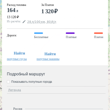
Расход топлива
За Платон
164
1 320
₽
л
13 120
₽
Из расчёта
:
28
л
/100
км
,
80
₽
/
л
Дороги
:
Бесплатные
Платные
Платон
Найти
Найти
попутные грузы
попутные машины
Подробный маршрут
Показывать попутные города
Легенда
Россия