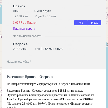
Брянск
0 км
0 мин в пути
+
2 188.2 км
+
1 дн 3 ч 55 мин
3 657 ₽ за Платон
М-3
Р-120
Платная дорога
Челябинская область
Озерск г.
2 188.2 км
1 дн 3 ч 55 мин в пути
Нашли ошибку?
Расстояние Брянск - Озерск г.
На интерактивной карте маршрут Брянск - Озерск г. показан линией.
Расстояние Брянск - Озерск г. составляет
2 188.2 км
по трассе.
Ориентировочное время преодоления расстояния на машине составляет
1 дн 3 ч
. Средний расход топлива составит
613 л
при затратах
49 040 ₽
(Из расчёта:
28 л/100 км, 80 ₽/л)
. Плата по системе «Платон» составит