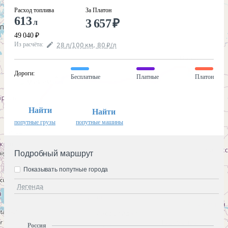
Расход топлива
За Платон
613
3 657
₽
л
49 040
₽
Из расчёта
:
28
л
/100
км
,
80
₽
/
л
Дороги
:
Бесплатные
Платные
Платон
Найти
Найти
попутные грузы
попутные машины
Подробный маршрут
Показывать попутные города
Легенда
Россия