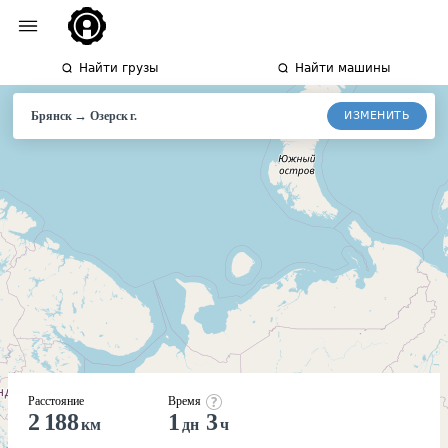
Найти грузы
Найти машины
→
ИЗМЕНИТЬ
Брянск
Озерск
г.
Расстояние
Время
2 188
1
3
км
дн
ч