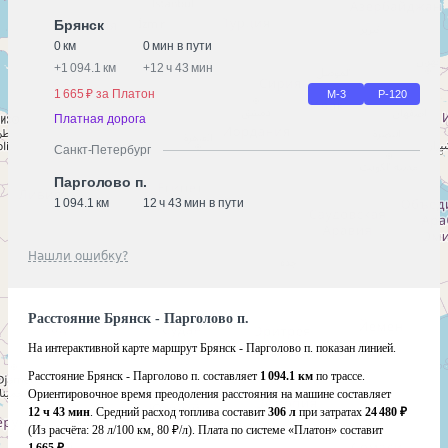
Брянск
0 км
0 мин в пути
+
1 094.1 км
+
12 ч 43 мин
1 665 ₽ за Платон
М-3
Р-120
Платная дорога
Санкт-Петербург
Парголово п.
1 094.1 км
12 ч 43 мин в пути
Нашли ошибку?
Расстояние Брянск - Парголово п.
На интерактивной карте маршрут Брянск - Парголово п. показан линией.
Расстояние Брянск - Парголово п. составляет
1 094.1 км
по трассе.
Ориентировочное время преодоления расстояния на машине составляет
12 ч 43 мин
. Средний расход топлива составит
306 л
при затратах
24 480 ₽
(Из расчёта:
28 л/100 км, 80 ₽/л)
. Плата по системе «Платон» составит