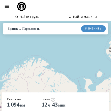
Найти грузы
Найти машины
→
ИЗМЕНИТЬ
Брянск
Парголово
п.
Расстояние
Время
1 094
12
43
км
ч
мин