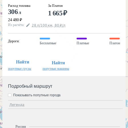
Расход топлива
За Платон
306
1 665
₽
л
24 480
₽
Из расчёта
:
28
л
/100
км
,
80
₽
/
л
Дороги
:
Бесплатные
Платные
Платон
Найти
Найти
попутные грузы
попутные машины
Подробный маршрут
Показывать попутные города
Легенда
Россия