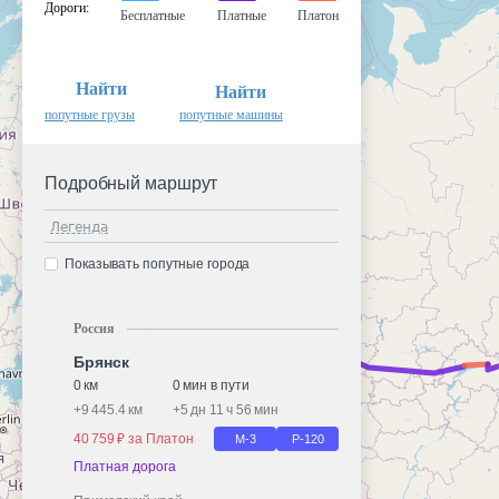
Дороги
:
Бесплатные
Платные
Платон
Найти
Найти
попутные грузы
попутные машины
Подробный маршрут
Легенда
Показывать попутные города
Россия
Брянск
0 км
0 мин в пути
+
9 445.4 км
+
5 дн 11 ч 56 мин
40 759 ₽ за Платон
М-3
Р-120
Платная дорога