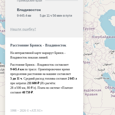
Приморский край
Владивосток
9 445.4 км
5 дн 11 ч 56 мин в пути
Нашли ошибку?
Расстояние Брянск - Владивосток
На интерактивной карте маршрут Брянск -
Владивосток показан линией.
Расстояние Брянск - Владивосток составляет
9 445.4 км
по трассе. Ориентировочное время
преодоления расстояния на машине составляет
5 дн 11 ч
. Средний расход топлива составит
2 645 л
при затратах
211 600 ₽
(Из расчёта:
28 л/100 км, 80 ₽/л)
. Плата по системе «Платон»
составит
40 759 ₽
.
1998 −
2026
©
«ATI.SU»