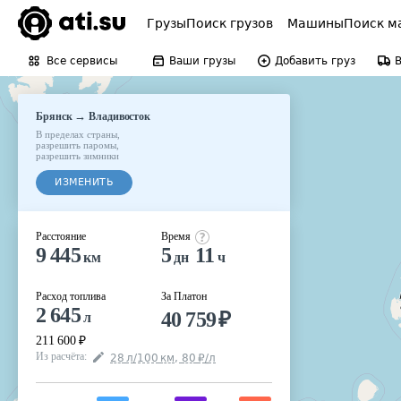
Грузы
Поиск грузов
Машины
Поиск м
Все сервисы
Ваши грузы
Добавить груз
→
Брянск
Владивосток
В пределах страны
,
разрешить паромы
,
разрешить зимники
ИЗМЕНИТЬ
Расстояние
Время
9 445
5
11
км
дн
ч
Расход топлива
За Платон
2 645
40 759
₽
л
211 600
₽
Из расчёта
:
28
л
/100
км
,
80
₽
/
л