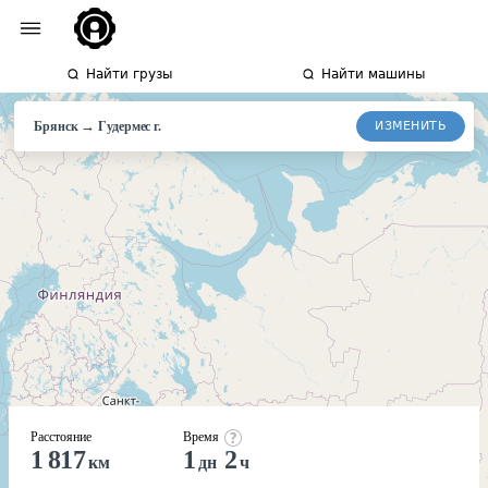
Найти грузы
Найти машины
→
ИЗМЕНИТЬ
Брянск
Гудермес
г.
Расстояние
Время
1 817
1
2
км
дн
ч