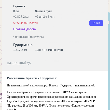
Брянск
0 км
0 мин в пути
+
1 817.2 км
+
1 дн 2 ч 8 мин
5 558 ₽ за Платон
Р-120
Платная дорога
Чеченская Республика
Гудермес г.
1 817.2 км
1 дн 2 ч 8 мин в пути
Нашли ошибку?
Расстояние Брянск - Гудермес г.
На интерактивной карте маршрут Брянск - Гудермес г. показан линией.
Расстояние Брянск - Гудермес г. составляет
1 817.2 км
по трассе.
Ориентировочное время преодоления расстояния на машине составляет
1 дн 2 ч
. Средний расход топлива составит
509 л
при затратах
40 720 ₽
(Из расчёта:
28 л/100 км, 80 ₽/л)
. Плата по системе «Платон» составит