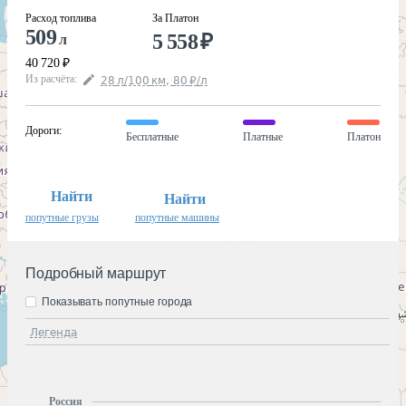
Расход топлива
За Платон
509
5 558
₽
л
40 720
₽
Из расчёта
:
28
л
/100
км
,
80
₽
/
л
Дороги
:
Бесплатные
Платные
Платон
Найти
Найти
попутные грузы
попутные машины
Подробный маршрут
Показывать попутные города
Легенда
Россия