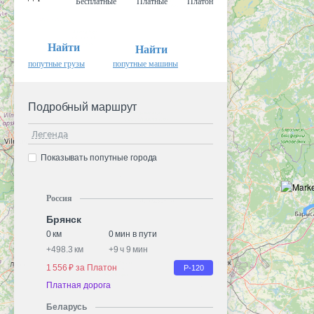
Бесплатные
Платные
Платон
Найти
Найти
попутные грузы
попутные машины
Подробный маршрут
Легенда
Показывать попутные города
Россия
Брянск
0 км
0 мин в пути
+
498.3 км
+
9 ч 9 мин
1 556 ₽ за Платон
Р-120
Платная дорога
Беларусь