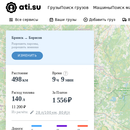
Грузы
Поиск грузов
Машины
Поиск м
Все сервисы
Ваши грузы
Добавить груз
→
Брянск
Борисов
Разрешить паромы
,
разрешить зимники
ИЗМЕНИТЬ
Расстояние
Время
498
9
9
км
ч
мин
Расход топлива
За Платон
140
1 556
₽
л
11 200
₽
Из расчёта
:
28
л
/100
км
,
80
₽
/
л
Дороги
: