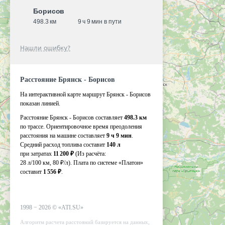
Борисов
498.3 км
9 ч 9 мин в пути
Нашли ошибку?
Расстояние Брянск - Борисов
На интерактивной карте маршрут Брянск - Борисов
показан линией.
Расстояние Брянск - Борисов составляет
498.3 км
по трассе. Ориентировочное время преодоления
расстояния на машине составляет
9 ч 9 мин
.
Средний расход топлива составит
140 л
при затратах
11 200 ₽
(Из расчёта:
28 л/100 км, 80 ₽/л)
. Плата по системе «Платон»
составит
1 556 ₽
.
1998 −
2026
©
«ATI.SU»
Алгоритм расчета расстояний базируется на данных,