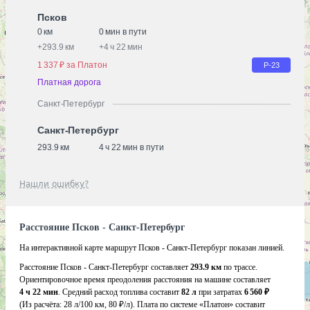
Псков
0 км
0 мин в пути
+
293.9 км
+
4 ч 22 мин
1 337 ₽ за Платон
Р-23
Платная дорога
Санкт-Петербург
Санкт-Петербург
293.9 км
4 ч 22 мин в пути
Нашли ошибку?
Расстояние Псков - Санкт-Петербург
На интерактивной карте маршрут Псков - Санкт-Петербург показан линией.
Расстояние Псков - Санкт-Петербург составляет
293.9 км
по трассе.
Ориентировочное время преодоления расстояния на машине составляет
4 ч 22 мин
. Средний расход топлива составит
82 л
при затратах
6 560 ₽
(Из расчёта:
28 л/100 км, 80 ₽/л)
. Плата по системе «Платон» составит