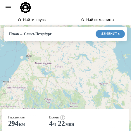
Найти грузы
Найти машины
→
ИЗМЕНИТЬ
Псков
Санкт-
Петербург
Расстояние
Время
294
4
22
км
ч
мин