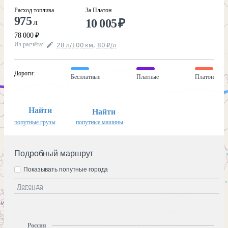
Расход топлива
За Платон
975
10 005
₽
л
78 000
₽
Из расчёта
:
28
л
/100
км
,
80
₽
/
л
Дороги
:
Бесплатные
Платные
Платон
Найти
Найти
попутные грузы
попутные машины
Подробный маршрут
Показывать попутные города
Легенда
Россия