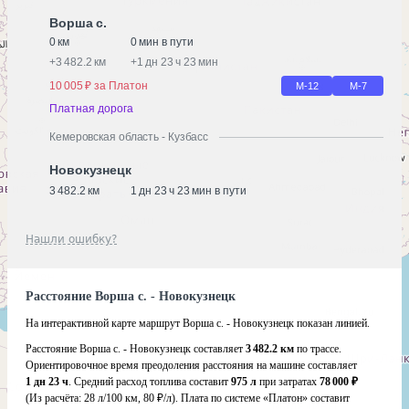
Ворша с.
0 км
0 мин в пути
+
3 482.2 км
+
1 дн 23 ч 23 мин
10 005 ₽ за Платон
М-12
М-7
Платная дорога
Кемеровская область - Кузбасс
Новокузнецк
3 482.2 км
1 дн 23 ч 23 мин в пути
Нашли ошибку?
Расстояние Ворша с. - Новокузнецк
На интерактивной карте маршрут Ворша с. - Новокузнецк показан линией.
Расстояние Ворша с. - Новокузнецк составляет
3 482.2 км
по трассе.
Ориентировочное время преодоления расстояния на машине составляет
1 дн 23 ч
. Средний расход топлива составит
975 л
при затратах
78 000 ₽
(Из расчёта:
28 л/100 км, 80 ₽/л)
. Плата по системе «Платон» составит