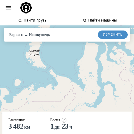
Найти грузы
Найти машины
→
ИЗМЕНИТЬ
Ворша с.
Новокузнецк
Расстояние
Время
3 482
1
23
км
дн
ч