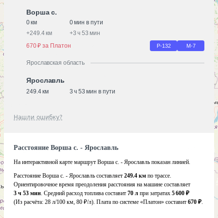
Ворша с.
0 км
0 мин в пути
+
249.4 км
+
3 ч 53 мин
670 ₽ за Платон
Р-132
М-7
Ярославская область
Ярославль
249.4 км
3 ч 53 мин в пути
Нашли ошибку?
Расстояние Ворша с. - Ярославль
На интерактивной карте маршрут Ворша с. - Ярославль показан линией.
Расстояние Ворша с. - Ярославль составляет
249.4 км
по трассе.
Ориентировочное время преодоления расстояния на машине составляет
3 ч 53 мин
. Средний расход топлива составит
70 л
при затратах
5 600 ₽
(Из расчёта:
28 л/100 км, 80 ₽/л)
. Плата по системе «Платон» составит
670 ₽
.