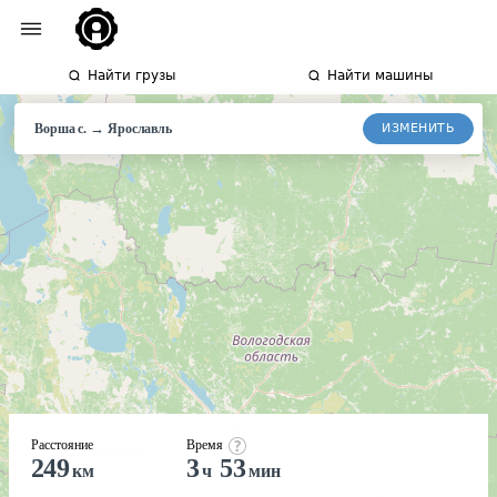
Найти грузы
Найти машины
→
ИЗМЕНИТЬ
Ворша с.
Ярославль
Расстояние
Время
249
3
53
км
ч
мин