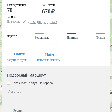
Расход топлива
За Платон
70
670
₽
л
5 600
₽
Из расчёта
:
28
л
/100
км
,
80
₽
/
л
Дороги
:
Бесплатные
Платные
Платон
Найти
Найти
попутные грузы
попутные машины
Подробный маршрут
Показывать попутные города
Легенда
Россия