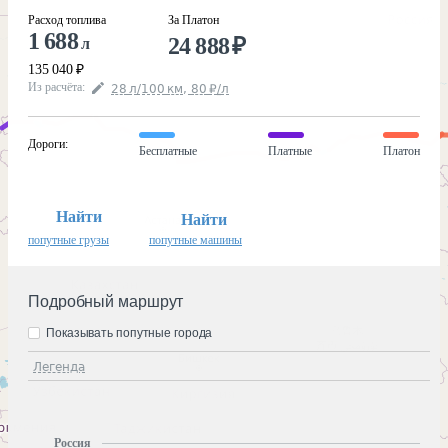
Расход топлива
За Платон
1 688
24 888
₽
л
135 040
₽
Из расчёта
:
28
л
/100
км
,
80
₽
/
л
Дороги
:
Бесплатные
Платные
Платон
Найти
Найти
попутные грузы
попутные машины
Подробный маршрут
Показывать попутные города
Легенда
Россия