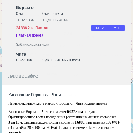
Ворша с.
0 км
0 мин в пути
+
6 027.3 км
+
3 дн 11 ч 40 мин
24 888 ₽ за Платон
М-12
М-7
Платная дорога
Забайкальский край
Чита
6 027.3 км
3 дн 11 ч 40 мин в пути
Нашли ошибку?
Расстояние Ворша с. - Чита
На интерактивной карте маршрут Ворша с. - Чита показан линией.
Расстояние Ворша с. - Чита составляет
6 027.3 км
по трассе.
Ориентировочное время преодоления расстояния на машине составляет
3 дн 11 ч
. Средний расход топлива составит
1 688 л
при затратах
135 040 ₽
(Из расчёта:
28 л/100 км, 80 ₽/л)
. Плата по системе «Платон» составит