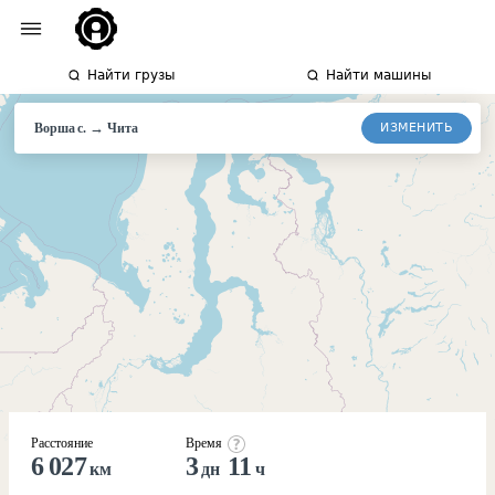
Найти грузы
Найти машины
→
ИЗМЕНИТЬ
Ворша с.
Чита
Расстояние
Время
6 027
3
11
км
дн
ч