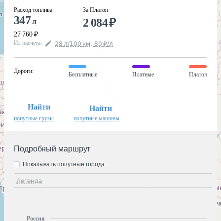
Расход топлива
За Платон
347
2 084
₽
л
27 760
₽
Из расчёта
:
28
л
/100
км
,
80
₽
/
л
Дороги
:
Бесплатные
Платные
Платон
Найти
Найти
попутные грузы
попутные машины
Подробный маршрут
Показывать попутные города
Легенда
Россия