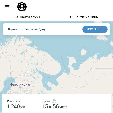
Найти грузы
Найти машины
→
ИЗМЕНИТЬ
Ворша с.
Ростов-
на-Дону
Расстояние
Время
1 240
15
56
км
ч
мин