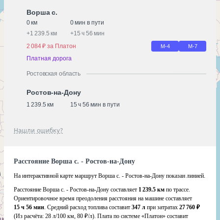
Ворша с.
0 км
0 мин в пути
+
1 239.5 км
+
15 ч 56 мин
2 084 ₽ за Платон
М-4
М-7
Платная дорога
Ростовская область
Ростов-на-Дону
1 239.5 км
15 ч 56 мин в пути
Нашли ошибку?
Расстояние Ворша с. - Ростов-на-Дону
На интерактивной карте маршрут Ворша с. - Ростов-на-Дону показан линией.
Расстояние Ворша с. - Ростов-на-Дону составляет
1 239.5 км
по трассе.
Ориентировочное время преодоления расстояния на машине составляет
15 ч 56 мин
. Средний расход топлива составит
347 л
при затратах
27 760 ₽
(Из расчёта:
28 л/100 км, 80 ₽/л)
. Плата по системе «Платон» составит