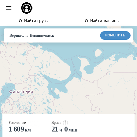
Найти грузы
Найти машины
→
ИЗМЕНИТЬ
Ворша с.
Невинномысск
Расстояние
Время
1 609
21
0
км
ч
мин