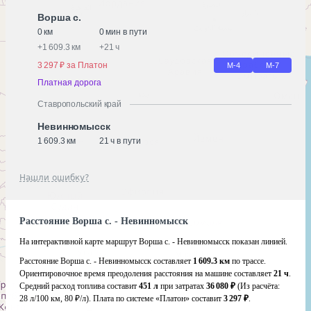
Ворша с.
0 км
0 мин в пути
+
1 609.3 км
+
21 ч
3 297 ₽ за Платон
М-4
М-7
Платная дорога
Ставропольский край
Невинномысск
1 609.3 км
21 ч в пути
Нашли ошибку?
Расстояние Ворша с. - Невинномысск
На интерактивной карте маршрут Ворша с. - Невинномысск показан линией.
Расстояние Ворша с. - Невинномысск составляет
1 609.3 км
по трассе.
Ориентировочное время преодоления расстояния на машине составляет
21 ч
.
Средний расход топлива составит
451 л
при затратах
36 080 ₽
(Из расчёта:
28 л/100 км, 80 ₽/л)
. Плата по системе «Платон» составит
3 297 ₽
.