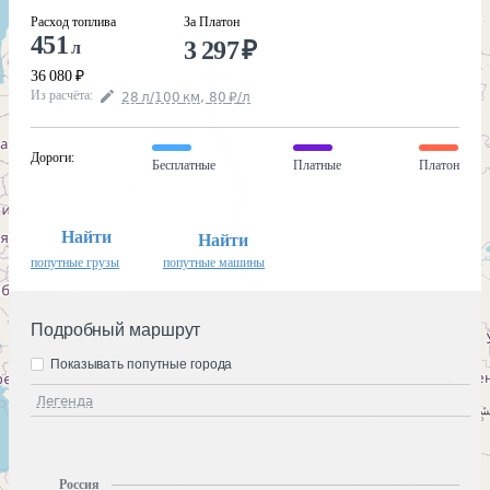
Расход топлива
За Платон
451
3 297
₽
л
36 080
₽
Из расчёта
:
28
л
/100
км
,
80
₽
/
л
Дороги
:
Бесплатные
Платные
Платон
Найти
Найти
попутные грузы
попутные машины
Подробный маршрут
Показывать попутные города
Легенда
Россия