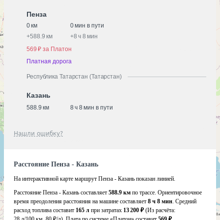
Пенза
0 км
0 мин в пути
+
588.9 км
+
8 ч 8 мин
569 ₽ за Платон
Платная дорога
Республика Татарстан (Татарстан)
Казань
588.9 км
8 ч 8 мин в пути
Нашли ошибку?
Расстояние Пенза - Казань
На интерактивной карте маршрут Пенза - Казань показан линией.
Расстояние Пенза - Казань составляет
588.9 км
по трассе. Ориентировочное
время преодоления расстояния на машине составляет
8 ч 8 мин
. Средний
расход топлива составит
165 л
при затратах
13 200 ₽
(Из расчёта:
28 л/100 км, 80 ₽/л)
. Плата по системе «Платон» составит
569 ₽
.