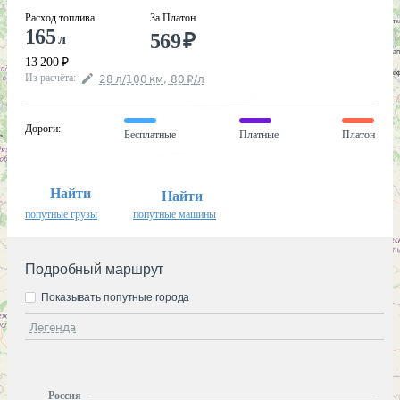
Расход топлива
За Платон
165
569
₽
л
13 200
₽
Из расчёта
:
28
л
/100
км
,
80
₽
/
л
Дороги
:
Бесплатные
Платные
Платон
Найти
Найти
попутные грузы
попутные машины
Подробный маршрут
Показывать попутные города
Легенда
Россия