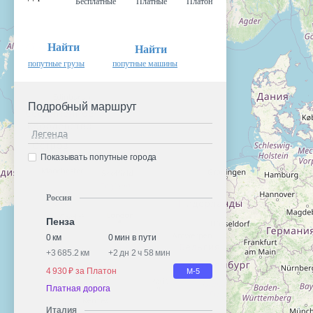
Бесплатные
Платные
Платон
Найти
Найти
попутные грузы
попутные машины
Подробный маршрут
Легенда
Показывать попутные города
Россия
Пенза
0 км
0 мин в пути
+
3 685.2 км
+
2 дн 2 ч 58 мин
4 930 ₽ за Платон
М-5
Платная дорога
Италия