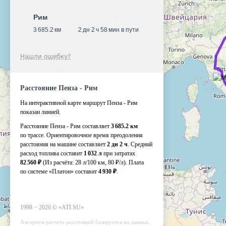
Рим
3 685.2 км
2 дн 2 ч 58 мин в пути
Нашли ошибку?
Расстояние Пенза - Рим
На интерактивной карте маршрут Пенза - Рим
показан линией.
Расстояние Пенза - Рим составляет
3 685.2 км
по трассе. Ориентировочное время преодоления
расстояния на машине составляет
2 дн 2 ч
. Средний
расход топлива составит
1 032 л
при затратах
82 560 ₽
(Из расчёта:
28 л/100 км, 80 ₽/л)
. Плата
по системе «Платон» составит
4 930 ₽
.
1998 −
2026
©
«ATI.SU»
Алгоритм расчета расстояний базируется на данных,