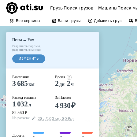
Грузы
Поиск грузов
Машины
Поиск м
Все сервисы
Ваши грузы
Добавить груз
→
Пенза
Рим
Разрешить паромы
,
разрешить зимники
ИЗМЕНИТЬ
Расстояние
Время
3 685
2
2
км
дн
ч
Расход топлива
За Платон
1 032
4 930
₽
л
82 560
₽
Из расчёта
:
28
л
/100
км
,
80
₽
/
л
Дороги
: