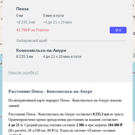
Пенза
0 км
0 мин в пути
+
8 235.3 км
+
4 дн 21 ч 20 мин
41 786 ₽ за Платон
М-5
Хабаровский край
Комсомольск-на-Амуре
8 235.3 км
4 дн 21 ч 20 мин в пути
Нашли ошибку?
Расстояние Пенза - Комсомольск-на-Амуре
На интерактивной карте маршрут Пенза - Комсомольск-на-Амуре показан
линией.
Расстояние Пенза - Комсомольск-на-Амуре составляет
8 235.3 км
по трассе.
Ориентировочное время преодоления расстояния на машине составляет
4 дн 21 ч
. Средний расход топлива составит
2 306 л
при затратах
184 480 ₽
(Из расчёта:
28 л/100 км, 80 ₽/л)
. Плата по системе «Платон» составит