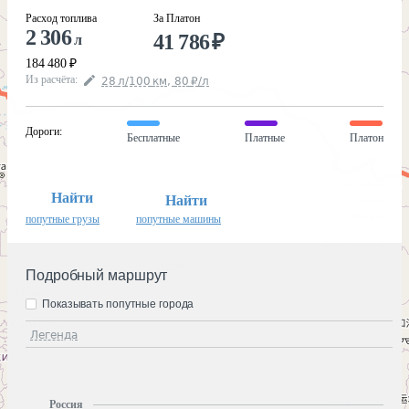
Расход топлива
За Платон
2 306
41 786
₽
л
184 480
₽
Из расчёта
:
28
л
/100
км
,
80
₽
/
л
Дороги
:
Бесплатные
Платные
Платон
Найти
Найти
попутные грузы
попутные машины
Подробный маршрут
Показывать попутные города
Легенда
Россия