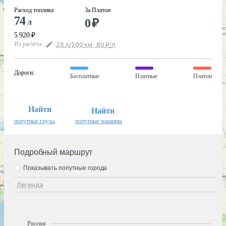
Расход топлива
За Платон
74
0
₽
л
5 920
₽
Из расчёта
:
28
л
/100
км
,
80
₽
/
л
Дороги
:
Бесплатные
Платные
Платон
Найти
Найти
попутные грузы
попутные машины
Подробный маршрут
Показывать попутные города
Легенда
Россия