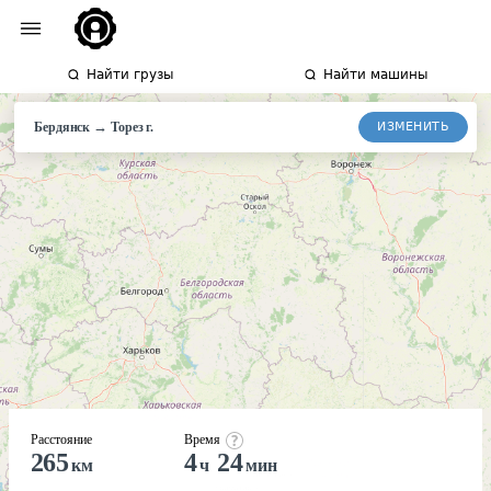
Найти грузы
Найти машины
→
ИЗМЕНИТЬ
Бердянск
Торез
г.
Расстояние
Время
265
4
24
км
ч
мин