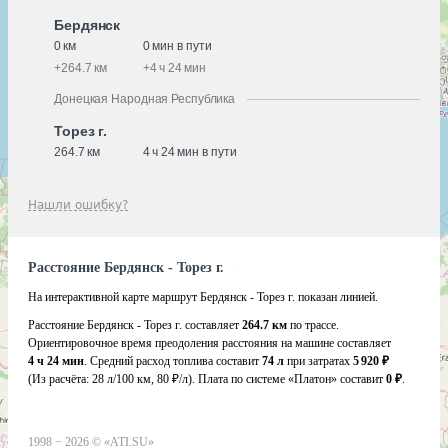
Бердянск
0 км
0 мин в пути
+
264.7 км
+
4 ч 24 мин
Донецкая Народная Республика
Торез г.
264.7 км
4 ч 24 мин в пути
Нашли ошибку?
Расстояние Бердянск - Торез г.
На интерактивной карте маршрут Бердянск - Торез г. показан линией.
Расстояние Бердянск - Торез г. составляет
264.7 км
по трассе.
Ориентировочное время преодоления расстояния на машине составляет
4 ч 24 мин
. Средний расход топлива составит
74 л
при затратах
5 920 ₽
(Из расчёта:
28 л/100 км, 80 ₽/л)
. Плата по системе «Платон» составит
0 ₽
.
1998 −
2026
©
«ATI.SU»