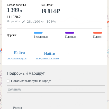
Расход топлива
За Платон
1 399
19 814
₽
л
111 920
₽
Из расчёта
:
28
л
/100
км
,
80
₽
/
л
Дороги
:
Бесплатные
Платные
Платон
Найти
Найти
попутные грузы
попутные машины
Подробный маршрут
Показывать попутные города
Легенда
Россия