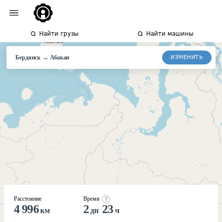
Найти грузы
Найти машины
→
ИЗМЕНИТЬ
Бердянск
Абакан
Расстояние
Время
4 996
2
23
км
дн
ч