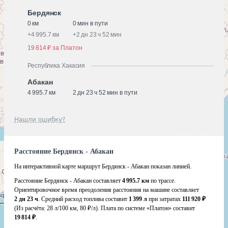
Бердянск
0 км
0 мин в пути
+
4 995.7 км
+
2 дн 23 ч 52 мин
19 814 ₽ за Платон
Республика Хакасия
Абакан
4 995.7 км
2 дн 23 ч 52 мин в пути
Нашли ошибку?
Расстояние Бердянск - Абакан
На интерактивной карте маршрут Бердянск - Абакан показан линией.
Расстояние Бердянск - Абакан составляет
4 995.7 км
по трассе.
Ориентировочное время преодоления расстояния на машине составляет
2 дн 23 ч
. Средний расход топлива составит
1 399 л
при затратах
111 920 ₽
(Из расчёта:
28 л/100 км, 80 ₽/л)
. Плата по системе «Платон» составит
19 814 ₽
.