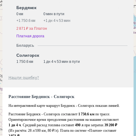
Бердянск
0 км
0 мин в пути
+
1 750.6 км
+
1 дн 4 ч 53 мин
2 871 ₽ за Платон
Платная дорога
Беларусь
Солигорск
1 750.6 км
1 дн 4 ч 53 мин в пути
Нашли ошибку?
Расстояние Бердянск - Солигорск
На интерактивной карте маршрут Бердянск - Солигорск показан линией.
Расстояние Бердянск - Солигорск составляет
1 750.6 км
по трассе.
Ориентировочное время преодоления расстояния на машине составляет
1 дн 4 ч
. Средний расход топлива составит
490 л
при затратах
39 200 ₽
(Из расчёта:
28 л/100 км, 80 ₽/л)
. Плата по системе «Платон» составит