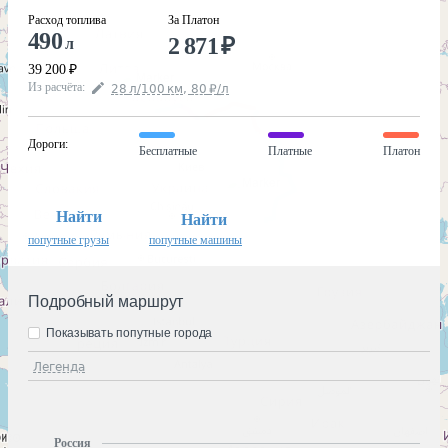
Расход топлива
За Платон
490
2 871
₽
л
39 200
₽
Из расчёта
:
28
л
/100
км
,
80
₽
/
л
Дороги
:
Бесплатные
Платные
Платон
Найти
Найти
попутные грузы
попутные машины
Подробный маршрут
Показывать попутные города
Легенда
Россия