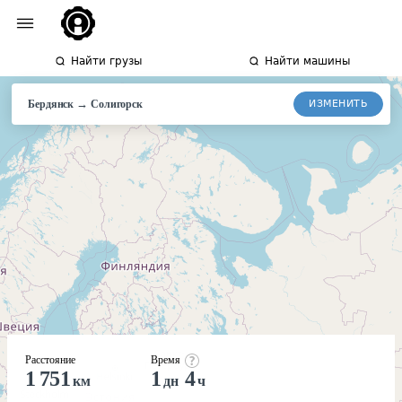
Найти грузы
Найти машины
→
ИЗМЕНИТЬ
Бердянск
Солигорск
Расстояние
Время
1 751
1
4
км
дн
ч